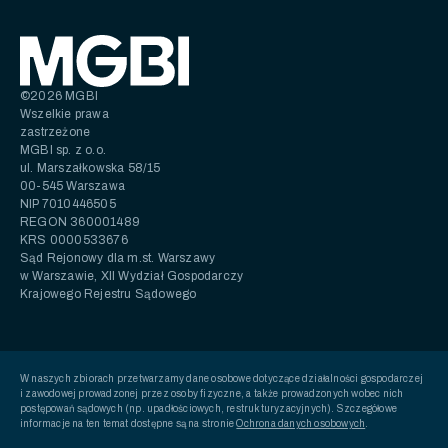
©2026 MGBI
Wszelkie prawa
zastrzeżone
MGBI sp. z o.o.
ul. Marszałkowska 58/15
00-545 Warszawa
NIP 7010446505
REGON 360001489
KRS 0000533676
Sąd Rejonowy dla m.st. Warszawy
w Warszawie, XII Wydział Gospodarczy
Krajowego Rejestru Sądowego
W naszych zbiorach przetwarzamy dane osobowe dotyczące działalności gospodarczej
i zawodowej prowadzonej przez osoby fizyczne, a także prowadzonych wobec nich
postępowań sądowych (np. upadłościowych, restrukturyzacyjnych). Szczegółowe
informacje na ten temat dostępne są na stronie
Ochrona danych osobowych
.