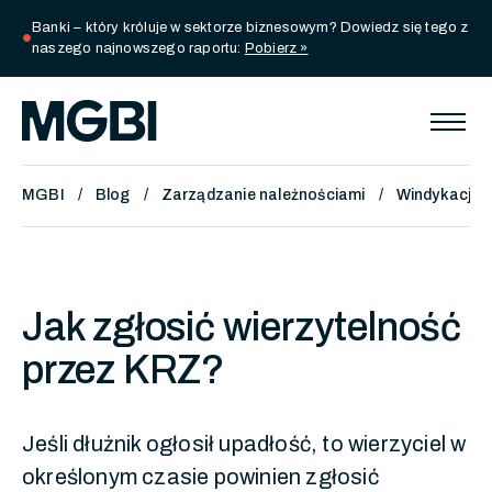
Banki – który króluje w sektorze biznesowym? Dowiedz się tego z
circle
naszego najnowszego raportu:
Pobierz »
MGBI
Blog
Zarządzanie należnościami
Windykacja
Jak zgłosić wierzytelność
przez KRZ?
Jeśli dłużnik ogłosił upadłość, to wierzyciel w
określonym czasie powinien zgłosić