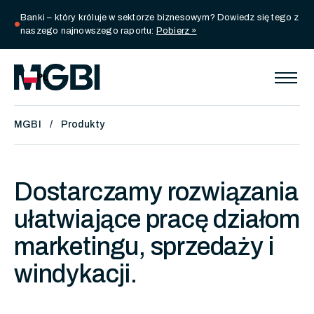
Banki – który króluje w sektorze biznesowym? Dowiedz się tego z
circle
naszego najnowszego raportu:
Pobierz »
PL
MGBI
Produkty
Dostarczamy rozwiązania
ułatwiające pracę działom
marketingu, sprzedaży i
windykacji.