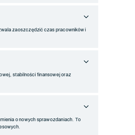
expand_more
ozwala zaoszczędzić czas pracowników i
expand_more
ej, stabilności finansowej oraz
expand_more
omienia o nowych sprawozdaniach. To
nesowych.