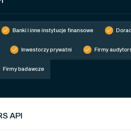
I
check
check
Banki i inne instytucje finansowe
Dorad
check
check
Inwestorzy prywatni
Firmy audytor
Firmy badawcze
RS API