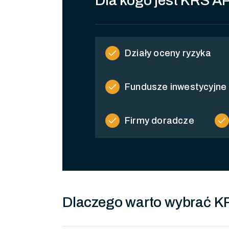
Dla kogo jest KRS AP
check
Działy oceny ryzyka
check
Fundusze inwestycyjne
check
check
Firmy doradcze
Dlaczego warto wybrać K