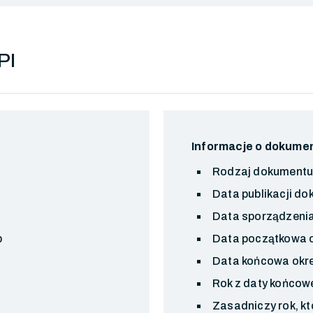
PI
Informacje o dokume
Rodzaj dokument
Data publikacji d
Data sporządzeni
b
Data początkowa o
Data końcowa okre
Rok z daty końcow
Zasadniczy rok, k