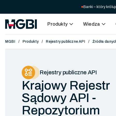
Banki – który kró
circle
expand_more
expand_more
Produkty
Wiedza
PL
MGBI
Produkty
Rejestry publiczne API
Źródła danyc
Rejestry publiczne API
Krajowy Rejestr
Sądowy API -
Repozytorium