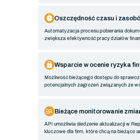
timer
Oszczędność czasu i zasob
Automatyzacja procesu pobierania dokumen
zwiększa efektywność pracy działów fina
lock
Wsparcie w ocenie ryzyka f
Możliwość bieżącego dostępu do sprawozda
potencjalnych zagrożeń związanych ze w
manage_search
Bieżące monitorowanie zmia
API umożliwia śledzenie aktualizacji w 
kluczowe dla firm, które chcą na bieżąco