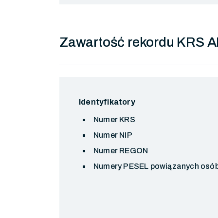
Zawartość rekordu KRS A
Identyfikatory
Numer KRS
Numer NIP
Numer REGON
Numery PESEL powiązanych osó