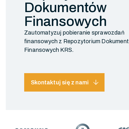
Dokumentów
Finansowych
Zautomatyzuj pobieranie sprawozdań
finansowych z Repozytorium Dokumen
Finansowych KRS.
arrow_downward
Skontaktuj się z nami