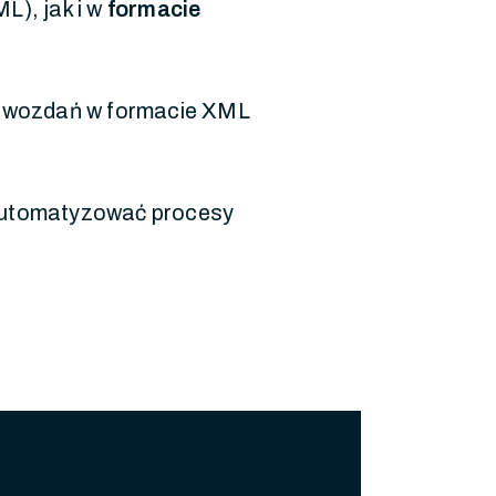
), jak i w
formacie
awozdań w formacie XML
automatyzować procesy