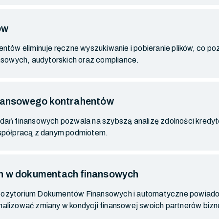
ów
tów eliminuje ręczne wyszukiwanie i pobieranie plików, co p
nsowych, audytorskich oraz compliance.
inansowego kontrahentów
ń finansowych pozwala na szybszą analizę zdolności kredytow
spółpracą z danym podmiotem.
n w dokumentach finansowych
Repozytorium Dokumentów Finansowych i automatyczne powiad
 analizować zmiany w kondycji finansowej swoich partnerów biz