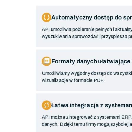
data_object
Automatyczny dostęp do sp
API umożliwia pobieranie pełnych i aktu
wyszukiwania sprawozdań i przyspiesza pr
picture_as_pdf
Formaty danych ułatwiające
Umożliwiamy wygodny dostęp do wszystki
wizualizacje w formacie PDF.
sync
Łatwa integracja z systemam
API można zintegrować z systemami ERP, C
danych. Dzięki temu firmy mogą szybciej 