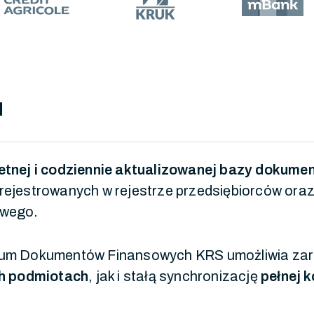
I
etnej i codziennie aktualizowanej bazy dokume
rejestrowanych w rejestrze przedsiębiorców ora
owego.
ium Dokumentów Finansowych KRS umożliwia zar
h podmiotach
, jak i stałą synchronizację
pełnej k