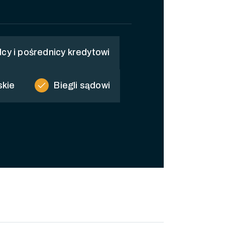
cy i pośrednicy kredytowi
check
skie
Biegli sądowi