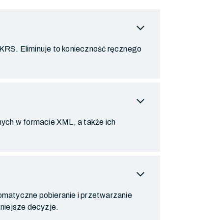
expand_more
KRS. Eliminuje to konieczność ręcznego
expand_more
ch w formacie XML, a także ich
expand_more
omatyczne pobieranie i przetwarzanie
niejsze decyzje.