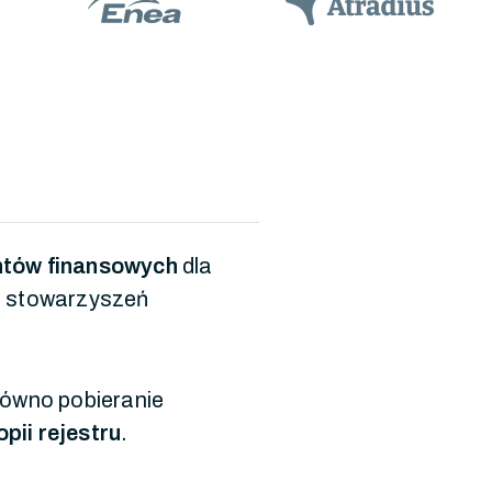
ntów finansowych
dla
z stowarzyszeń
ówno pobieranie
opii rejestru
.