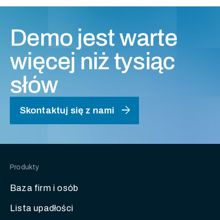
Demo jest warte
więcej niż tysiąc
słów
arrow_forward
Skontaktuj się z nami
Produkty
Baza firm i osób
Lista upadłości