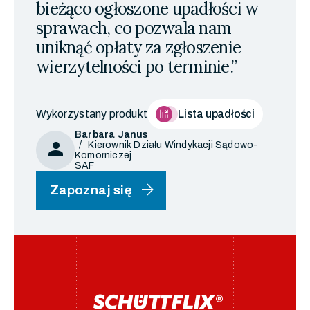
bieżąco ogłoszone upadłości w
sprawach, co pozwala nam
uniknąć opłaty za zgłoszenie
wierzytelności po terminie.”
Wykorzystany produkt
Lista upadłości
Barbara Janus
person
Kierownik Działu Windykacji Sądowo-
Komorniczej
SAF
arrow_forward
Zapoznaj się