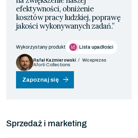
na zwiększenie naszej
efektywności, obniżenie
kosztów pracy ludzkiej, poprawę
jakości wykonywanych zadań.”
Wykorzystany produkt
Lista upadłości
Rafał Kaźmierowski
Wiceprezes
Aforti Collections
arrow_forward
Zapoznaj się
Sprzedaż i marketing