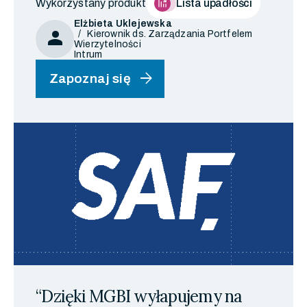
Wykorzystany produkt
Lista upadłości
Elżbieta Uklejewska
person
Kierownik ds. Zarządzania Portfelem
Wierzytelności
Intrum
arrow_forward
Zapoznaj się
“Dzięki MGBI wyłapujemy na