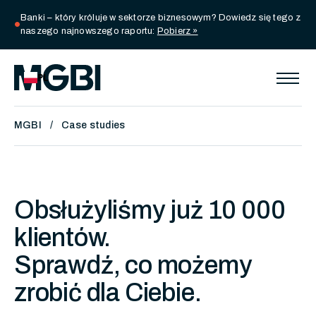
Banki – który króluje w sektorze biznesowym? Dowiedz się tego z
circle
naszego najnowszego raportu:
Pobierz »
PL
MGBI
Case studies
Obsłużyliśmy już 10 000
klientów.
Sprawdź, co możemy
zrobić dla Ciebie.