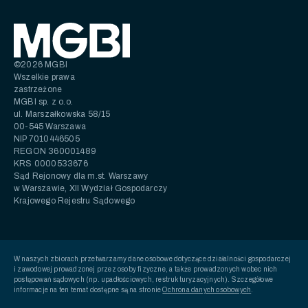
©2026 MGBI
Wszelkie prawa
zastrzeżone
MGBI sp. z o.o.
ul. Marszałkowska 58/15
00-545 Warszawa
NIP 7010446505
REGON 360001489
KRS 0000533676
Sąd Rejonowy dla m.st. Warszawy
w Warszawie, XII Wydział Gospodarczy
Krajowego Rejestru Sądowego
W naszych zbiorach przetwarzamy dane osobowe dotyczące działalności gospodarczej
i zawodowej prowadzonej przez osoby fizyczne, a także prowadzonych wobec nich
postępowań sądowych (np. upadłościowych, restrukturyzacyjnych). Szczegółowe
informacje na ten temat dostępne są na stronie
Ochrona danych osobowych
.