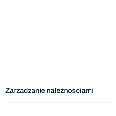
arrow_forward
Zobacz
Zarządzanie należnościami