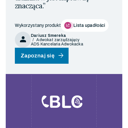
znacząca.”
Wykorzystany produkt
Lista upadłości
Dariusz Smereka
person
Adwokat zarządzający
ADS Kancelaria Adwokacka
arrow_forward
Zapoznaj się