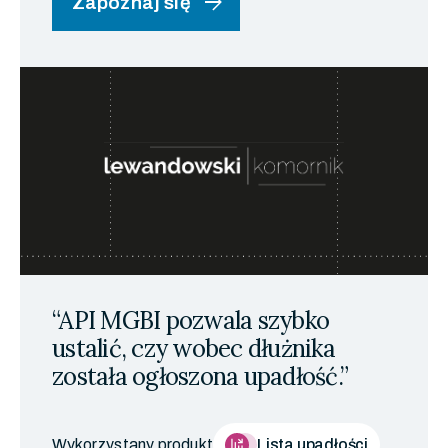
arrow_forward
Zapoznaj się
“API MGBI pozwala szybko
ustalić, czy wobec dłużnika
została ogłoszona upadłość.”
Wykorzystany produkt
Lista upadłości