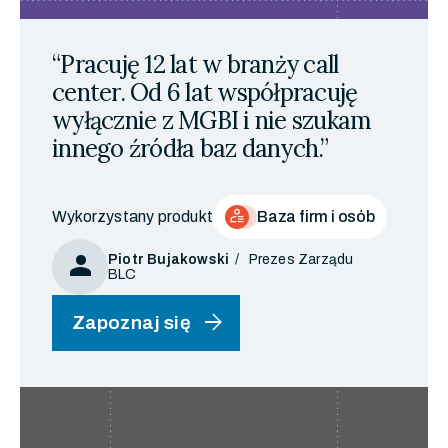
“Pracuję 12 lat w branży call
center. Od 6 lat współpracuję
wyłącznie z MGBI i nie szukam
innego źródła baz danych.”
Wykorzystany produkt
Baza firm i osób
person
Piotr Bujakowski
Prezes Zarządu
BLC
arrow_forward
Zapoznaj się