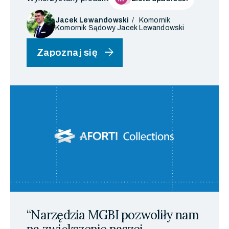
Jacek Lewandowski
Komornik
Komornik Sądowy Jacek Lewandowski
arrow_forward
Zapoznaj się
“Narzędzia MGBI pozwoliły nam