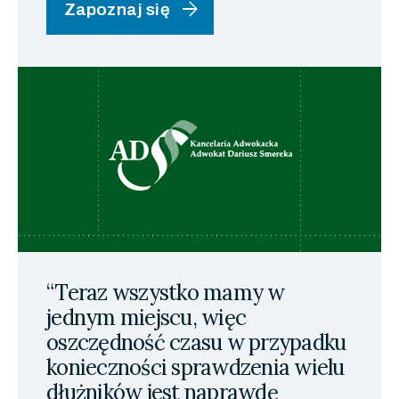
arrow_forward
Zapoznaj się
“Teraz wszystko mamy w
jednym miejscu, więc
oszczędność czasu w przypadku
konieczności sprawdzenia wielu
dłużników jest naprawdę