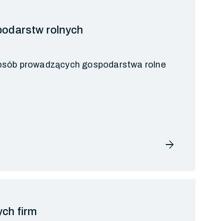
odarstw rolnych
osób prowadzących gospodarstwa rolne
arrow_forward
ch firm