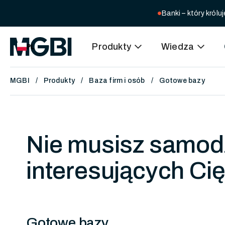
Banki – który kró
circle
expand_more
expand_more
Produkty
Wiedza
PL
MGBI
Produkty
Baza firm i osób
Gotowe bazy
Nie musisz samodz
interesujących Cię
Gotowe bazy