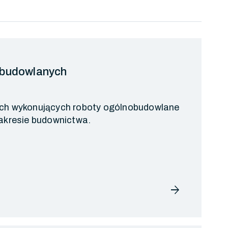
 budowlanych
ach wykonujących roboty ogólnobudowlane
zakresie budownictwa.
arrow_forward