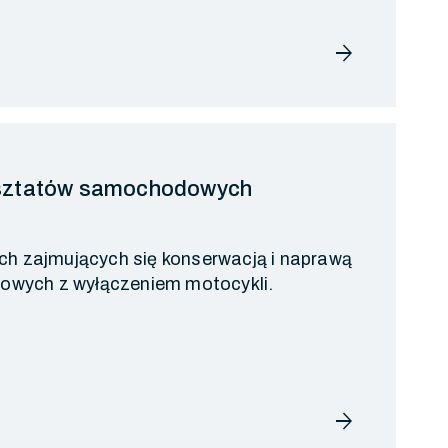
arrow_forward
sztatów samochodowych
ch zajmujących się konserwacją i naprawą
wych z wyłączeniem motocykli.
arrow_forward