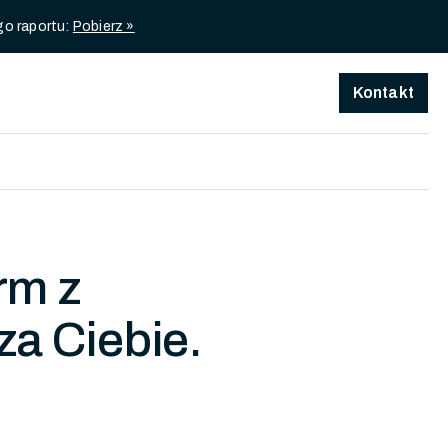
go raportu:
Pobierz »
Kontakt
rm z
za Ciebie.