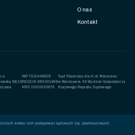
O nas
Kontakt
o.o.
NIP 7010446505
Sąd Rejonowy dla m.st. Warszawy
kowska 58/15
REGON 360001489
w Warszawie, XII Wydział Gospodarczy
rszawa
KRS 0000533676
Krajowego Rejestru Sądowego
adzonych wobec nich postępowań sądowych (np. upadłościowych,