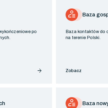
h
Baza gosp
i wykończeniowe po
Baza kontaktów do 
nych.
na terenie Polski.
arrow_forward
Zobacz
ch
Baza nowy