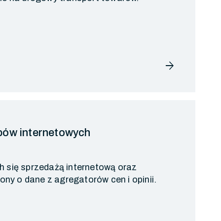
arrow_forward
pów internetowych
h się sprzedażą internetową oraz
ny o dane z agregatorów cen i opinii.