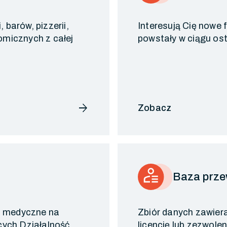
 barów, pizzerii,
Interesują Cię nowe
omicznych z całej
powstały w ciągu os
arrow_forward
Zobacz
Baza prz
i medyczne na
Zbiór danych zawier
ych Działalność
licencję lub zezwole