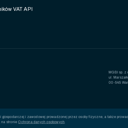
ików VAT API
MGBI sp. z 
ul. Marszał
00-545 Wa
 gospodarczej i zawodowej prowadzonej przez osoby fizyczne, a także prow
 na stronie
Ochrona danych osobowych
.