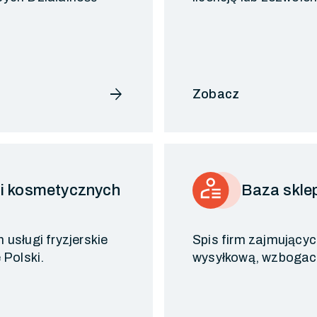
arrow_forward
Zobacz
 i kosmetycznych
Baza skle
usługi fryzjerskie
Spis firm zajmującyc
 Polski.
wysyłkową, wzbogaco