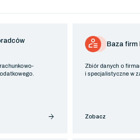
doradców
Baza firm
 rachunkowo-
Zbiór danych o firm
 podatkowego.
i specjalistyczne w 
arrow_forward
Zobacz