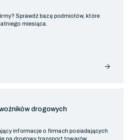
 firmy? Sprawdź bazę podmiotów, które
tatniego miesiąca.
arrow_forward
ewoźników drogowych
ający informacje o firmach posiadających
nie na drogowy transport towarów.