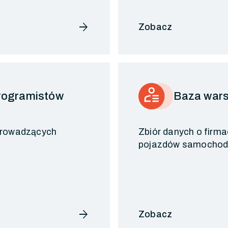
arrow_forward
Zobacz
programistów
Baza war
 prowadzących
Zbiór danych o firma
pojazdów samochodo
arrow_forward
Zobacz