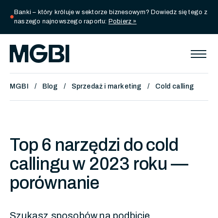
Banki – który króluje w sektorze biznesowym? Dowiedz się tego z
circle
naszego najnowszego raportu:
Pobierz »
MGBI
Blog
Sprzedaż i marketing
Cold calling
Top 6 narzędzi do cold
callingu w 2023 roku —
porównanie
Szukasz sposobów na podbicie