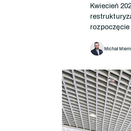
Kwiecień 202
restrukturyz
rozpoczęcie 
Michał Miern