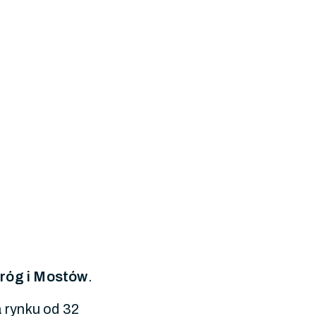
róg i Mostów
.
a rynku od 32