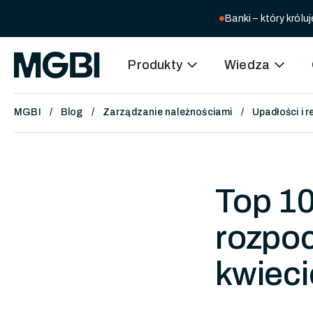
Banki – który kró
circle
expand_more
expand_more
Produkty
Wiedza
MGBI
Blog
Zarządzanie należnościami
Upadłości i 
Top 10
rozpoc
kwieci