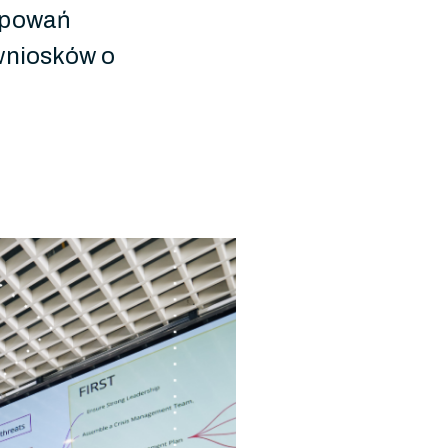
tępowań
 wniosków o