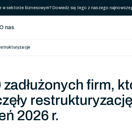
luje w sektorze biznesowym? Dowiedz się tego z naszego najnowsze
O nas
restrukturyzacje
 zadłużonych firm, kt
zęły restrukturyzację
eń 2026 r.