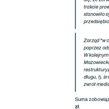
trakcie pro
stanowiło s
przedsiębio
Zarząd "w c
poprzez ods
W kolejnym 
Mazowieckie
restruktury
długu, tj. 
zwrot medi
Suma zobowią
zł
.