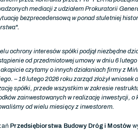
wadzonych mediacji z udziałem Prokuratorii Gener
ytuację bezprecedensową w ponad stuletniej histor
rstwa".
elu ochrony interesów spółki podjął niezbędne dzi
tąpienie od przedmiotowej umowy w dniu 6 lutego
akapicie czytamy o innych działaniach firmy z Mi
go. – 16 lutego 2026 roku zarząd złożył wniosek 
zację spółki, przede wszystkim w zakresie restrukt
środków zainwestowanych w realizację inwestycji, o
owaliśmy od wielu miesięcy z inwestorem.
zań
Przedsiębiorstwa Budowy Dróg i Mostów
w