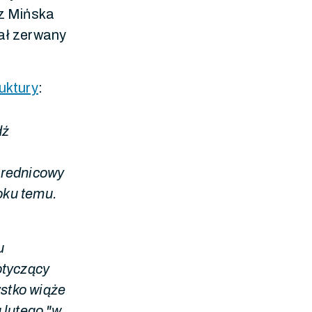
 z Mińska
tał zerwany
uktury
:
dź
średnicowy
roku temu.
u
otyczący
ystko wiąże
 lutego "w