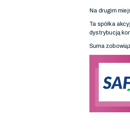
Na drugim miej
Ta spółka akcyj
dystrybucją ko
Suma zobowią