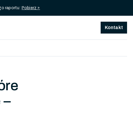
go raportu:
Pobierz »
Kontakt
óre
 –