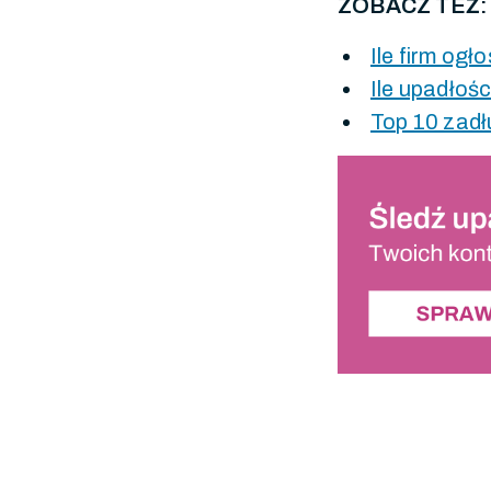
ZOBACZ TEŻ:
Ile firm ogł
Ile upadłośc
Top 10 zadłu