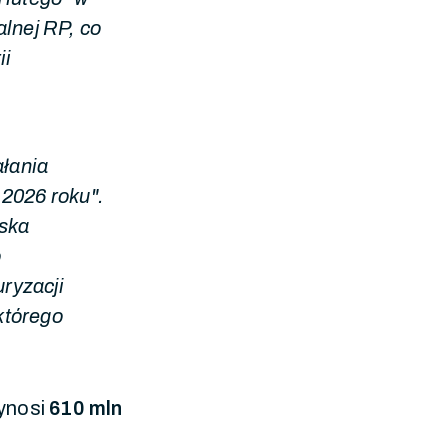
alnej RP, co
ii
ałania
 2026 roku".
ńska
o
uryzacji
 którego
ynosi
610 mln