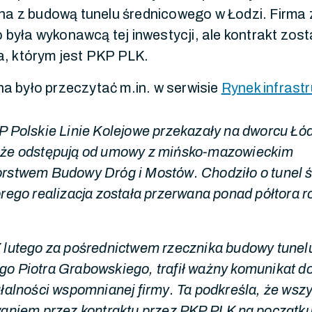
zana z budową tunelu średnicowego w Łodzi. Firma
była wykonawcą tej inwestycji, ale kontrakt zos
a, którym jest PKP PLK.
a było przeczytać m.in. w serwisie
Rynek infrastr
P Polskie Linie Kolejowe przekazały na dworcu Łó
 że odstępują od umowy z mińsko-mazowieckim
orstwem Budowy Dróg i Mostów. Chodziło o tunel 
órego realizacja została przerwana ponad półtora 
 lutego za pośrednictwem rzecznika budowy tunel
o Piotra Grabowskiego, trafił ważny komunikat d
ałalności wspomnianej firmy. Ta podkreśla, że wsz
waniem przez kontraktu przez PKP PLK na początku