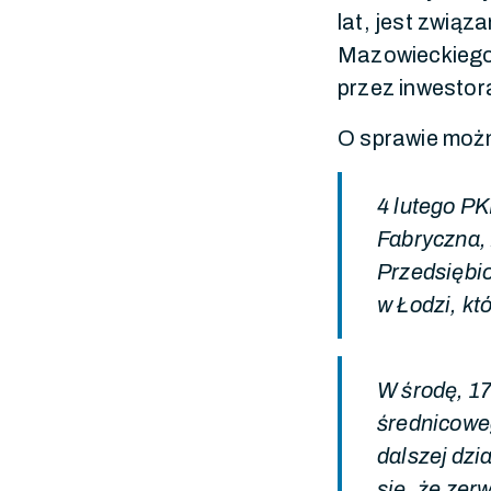
lat, jest zwią
Mazowieckiego 
przez inwestor
O sprawie możn
4 lutego PK
Fabryczna,
Przedsiębi
w Łodzi, kt
W środę, 17
średnicoweg
dalszej dzi
się, że zer