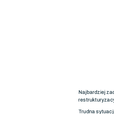
Najbardziej za
restrukturyzacy
Trudna sytuacja