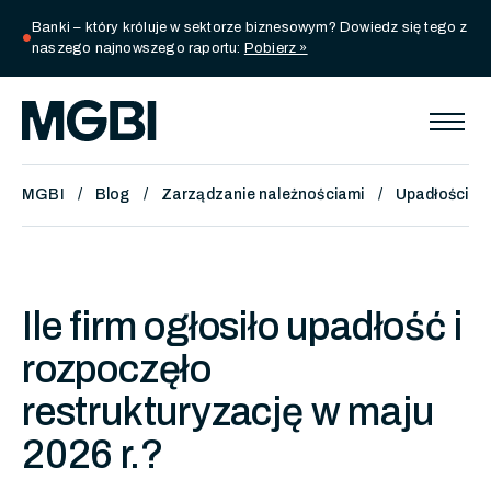
Banki – który króluje w sektorze biznesowym? Dowiedz się tego z
circle
naszego najnowszego raportu:
Pobierz »
MGBI
Blog
Zarządzanie należnościami
Upadłości i 
Ile firm ogłosiło upadłość i
rozpoczęło
restrukturyzację w maju
2026 r.?