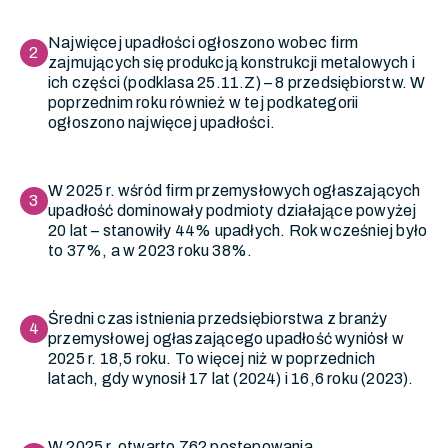
Najwięcej upadłości ogłoszono wobec firm
2
zajmujących się produkcją konstrukcji metalowych i
ich części (podklasa 25.11.Z) – 8 przedsiębiorstw. W
poprzednim roku również w tej podkategorii
ogłoszono najwięcej upadłości.
W 2025 r. wśród firm przemysłowych ogłaszających
3
upadłość dominowały podmioty działające powyżej
20 lat – stanowiły 44% upadłych. Rok wcześniej było
to 37%, a w 2023 roku 38%.
Średni czas istnienia przedsiębiorstwa z branży
4
przemysłowej ogłaszającego upadłość wyniósł w
2025 r. 18,5 roku. To więcej niż w poprzednich
latach, gdy wynosił 17 lat (2024) i 16,6 roku (2023).
W 2025 r. otwarto 762 postępowania