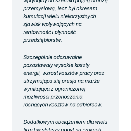
wpłynąłby na szeroko pojętą branżę
przemysłową, lecz był okresem
kumulacji wielu niekorzystnych
zjawisk wpływających na
rentowność i płynność
przedsiębiorstw.
Szczególnie odczuwalne
pozostawały wysokie koszty
energii, wzrost kosztów pracy oraz
utrzymująca się presja na marże
wynikająca z ograniczonej
możliwości przenoszenia
rosnących kosztów na odbiorców.
Dodatkowym obciążeniem dla wielu
firm był słabszy popyt na rynkach