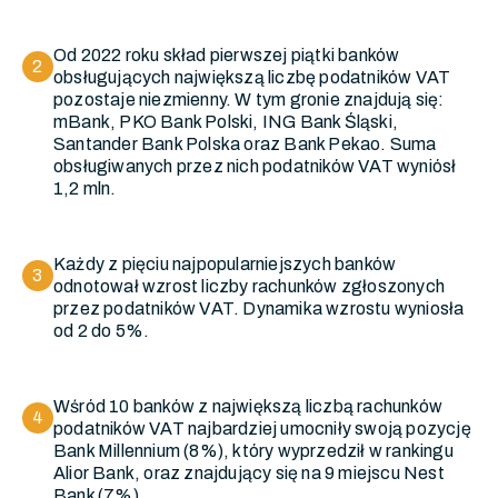
Od 2022 roku skład pierwszej piątki banków
2
obsługujących największą liczbę podatników VAT
pozostaje niezmienny. W tym gronie znajdują się:
mBank, PKO Bank Polski, ING Bank Śląski,
Santander Bank Polska oraz Bank Pekao. Suma
obsługiwanych przez nich podatników VAT wyniósł
1,2 mln.
Każdy z pięciu najpopularniejszych banków
3
odnotował wzrost liczby rachunków zgłoszonych
przez podatników VAT. Dynamika wzrostu wyniosła
od 2 do 5%.
Wśród 10 banków z największą liczbą rachunków
4
podatników VAT najbardziej umocniły swoją pozycję
Bank Millennium (8%), który wyprzedził w rankingu
Alior Bank, oraz znajdujący się na 9 miejscu Nest
Bank (7%).