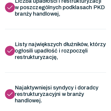
Liczba upadłości i restrukturyzacji
check
w poszczególnych podklasach PKD
branży handlowej,
Listy największych dłużników, którzy
check
ogłosili upadłość i rozpoczęli
restrukturyzację,
Najaktywniejsi syndycy i doradcy
check
restrukturyzacyjni w branży
handlowej.