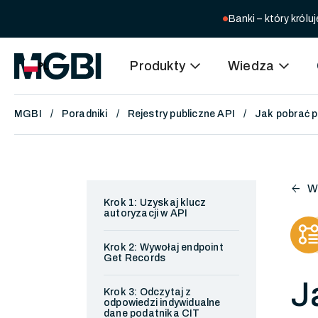
Banki – który kró
circle
expand_more
expand_more
Produkty
Wiedza
PL
MGBI
Poradniki
Rejestry publiczne API
Jak pobrać p
arrow_back
W
Krok 1: Uzyskaj klucz
autoryzacji w API
Krok 2: Wywołaj endpoint
Get Records
J
Krok 3: Odczytaj z
odpowiedzi indywidualne
dane podatnika CIT