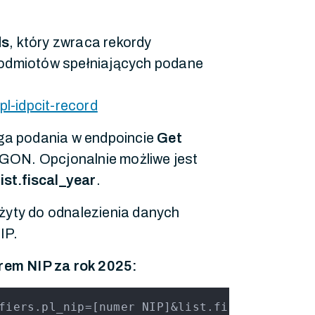
ds
, który zwraca rekordy
podmiotów spełniających podane
l-idpcit-record
a podania w endpoincie
Get
GON. Opcjonalnie możliwe jest
list.fiscal_year
.
żyty do odnalezienia danych
IP.
rem NIP za rok 2025:
fiers.pl_nip=[numer NIP]&list.fiscal_year=20