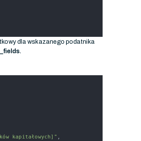
atkowy dla wskazanego podatnika
_fields
.
ków kapitałowych]"
,