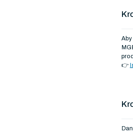
Kro
Aby
MGBI
pro
👉
I
Kr
Dan