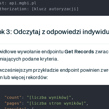
st: api.mgbi.pl

thorization: [klucz autoryzacji]
k 3: Odczytaj z odpowiedzi indywid
widłowe wywołanie endpointu
Get Records
zwraca
niających podane kryteria.
cześniejszym przykładzie endpoint powinien zwró
n lub więcej rekordów:
"count"
:
"[liczba wyników]"
,
"pages"
:
"[liczba stron wyników]"
,