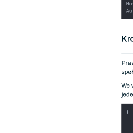
Ho
Au
Kro
Pra
speł
We w
jede
{