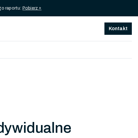
go raportu:
Pobierz »
Kontakt
idywidualne