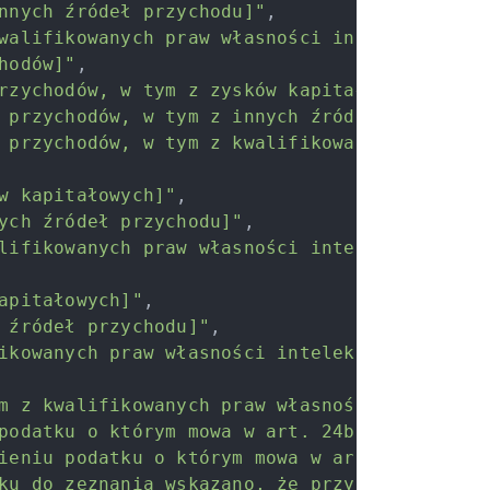
nnych źródeł przychodu]"
,
walifikowanych praw własności intelektualnej
hodów]"
,
rzychodów, w tym z zysków kapitałowych]"
,
 przychodów, w tym z innych źródeł przychodu
 przychodów, w tym z kwalifikowanych praw wł
w kapitałowych]"
,
ych źródeł przychodu]"
,
lifikowanych praw własności intelektualnej]"
apitałowych]"
,
 źródeł przychodu]"
,
ikowanych praw własności intelektualnej]"
,
m z kwalifikowanych praw własności intelektu
podatku o którym mowa w art. 24b ustawy CIT]
ieniu podatku o którym mowa w art. 24b ustaw
ku do zeznania wskazano, że przynajmniej jed