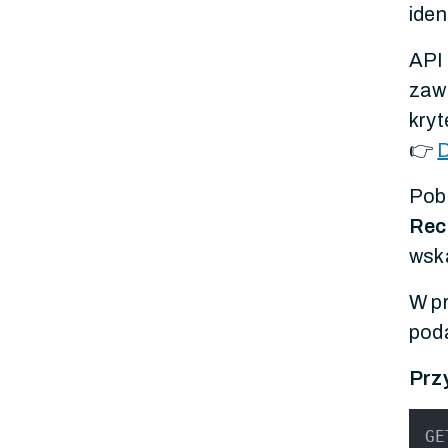
iden
API 
zawi
kryt
👉
D
Pob
Rec
wsk
W pr
pod
Prz
GE