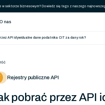
luje w sektorze biznesowym? Dowiedz się tego z naszego najnowsze
O nas
rzez API idywidualne dane podatnika CIT za dany rok?
róć
Rejestry publiczne API
ak pobrać przez API 