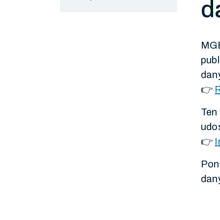
d
MGBI
publ
dany
👉
R
Ten
udo
👉
I
Poni
dan