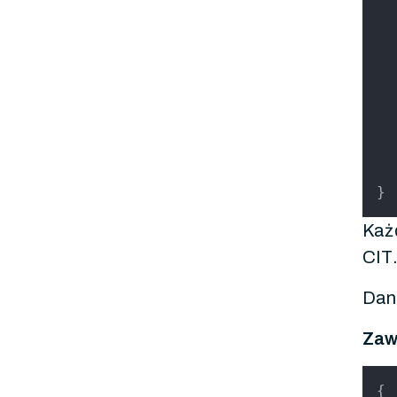
}
Każd
CIT
Dane
Zawa
{