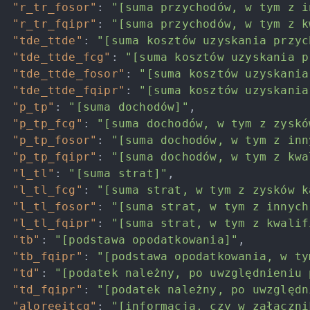
"r_tr_fosor"
:
"[suma przychodów, w tym z i
"r_tr_fqipr"
:
"[suma przychodów, w tym z k
"tde_ttde"
:
"[suma kosztów uzyskania przyc
"tde_ttde_fcg"
:
"[suma kosztów uzyskania p
"tde_ttde_fosor"
:
"[suma kosztów uzyskania
"tde_ttde_fqipr"
:
"[suma kosztów uzyskania
"p_tp"
:
"[suma dochodów]"
,
"p_tp_fcg"
:
"[suma dochodów, w tym z zyskó
"p_tp_fosor"
:
"[suma dochodów, w tym z inn
"p_tp_fqipr"
:
"[suma dochodów, w tym z kwa
"l_tl"
:
"[suma strat]"
,
"l_tl_fcg"
:
"[suma strat, w tym z zysków k
"l_tl_fosor"
:
"[suma strat, w tym z innych
"l_tl_fqipr"
:
"[suma strat, w tym z kwalif
"tb"
:
"[podstawa opodatkowania]"
,
"tb_fqipr"
:
"[podstawa opodatkowania, w ty
"td"
:
"[podatek należny, po uwzględnieniu 
"td_fqipr"
:
"[podatek należny, po uwzględn
"aloreeitcg"
:
"[informacja, czy w załączni