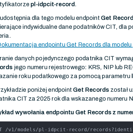
tyfikatorze
pl-idpcit-record
.
udostępnia dla tego modelu endpoint
Get Recor
erające indywidualne dane podatników CIT, dla 
eria.
okumentacja endpointu Get Records dla modelu p
ranie danych pojedynczego podatnika CIT wymag
ords
jego numeru rejestrowego: KRS, NIP lub RE
azanie roku podatkowego za pomocą parametru
zykładzie poniżej endpoint
Get Records
został u
atnika CIT za 2025 rok dla wskazanego numeru N
ykład wywołania endpointu Get Records z nume
T /v1/models/pl-idpcit-record/records?identi