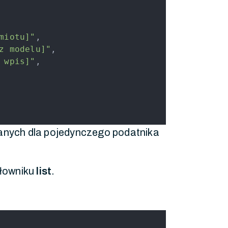
miotu]"
,
z modelu]"
,
 wpis]"
,
danych dla pojedynczego podatnika
słowniku
list
.