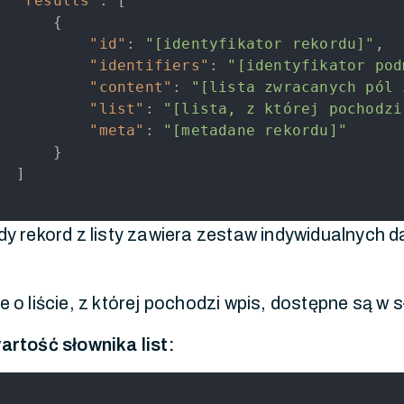
"results"
:
[
{
"id"
:
"[identyfikator rekordu]"
,
"identifiers"
:
"[identyfikator pod
"content"
:
"[lista zwracanych pól 
"list"
:
"[lista, z której pochodzi
"meta"
:
"[metadane rekordu]"
}
]
y rekord z listy zawiera zestaw indywidualnych 
.
 o liście, z której pochodzi wpis, dostępne są w 
rtość słownika list: