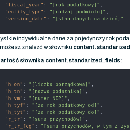
"fiscal_year"
:
"[rok podatkowy]"
,
"entity_type"
:
"[rodzaj podmiotu]"
,
"version_date"
:
"[stan danych na dzień]"
ystkie indywidualne dane za pojedynczy rok pod
 możesz znaleźć w słowniku
content.standarized
artość słownika content.standarized_fields:
"h_on"
:
"[liczba porządkowa]"
,
"h_tn"
:
"[nazwa podatnika]"
,
"h_vm"
:
"[numer NIP]"
,
"h_tyf"
:
"[za rok podatkowy od]"
,
"h_tyt"
:
"[za rok podatkowy do]"
,
"r_tr"
:
"[suma przychodów]"
,
"r_tr_fcg"
:
"[suma przychodów, w tym z zys