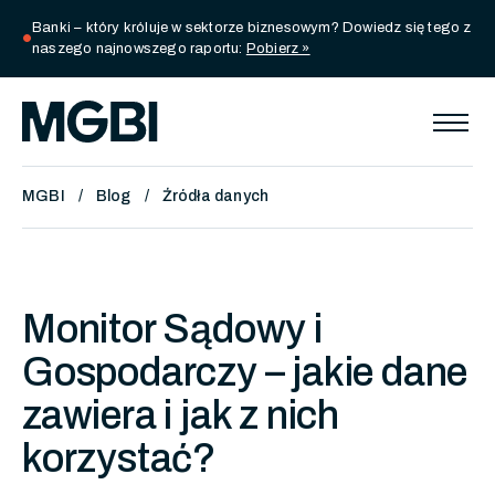
Banki – który króluje w sektorze biznesowym? Dowiedz się tego z
circle
naszego najnowszego raportu:
Pobierz »
MGBI
Blog
Źródła danych
Monitor Sądowy i
Gospodarczy – jakie dane
zawiera i jak z nich
korzystać?