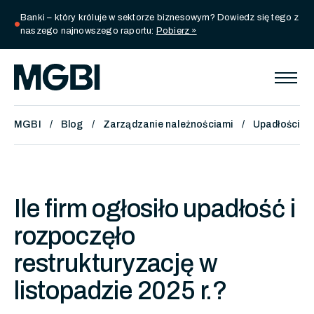
Banki – który króluje w sektorze biznesowym? Dowiedz się tego z
circle
naszego najnowszego raportu:
Pobierz »
MGBI
Blog
Zarządzanie należnościami
Upadłości i 
Ile firm ogłosiło upadłość i
rozpoczęło
restrukturyzację w
listopadzie 2025 r.?