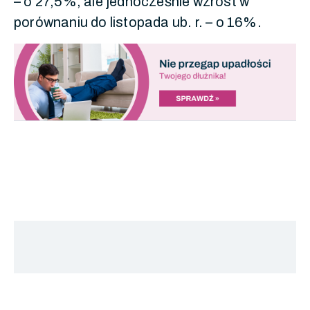
– o 27,5%, ale jednocześnie wzrost w
porównaniu do listopada ub. r. – o 16%.