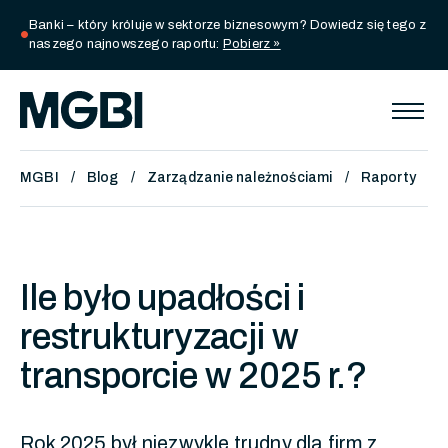
Banki – który króluje w sektorze biznesowym? Dowiedz się tego z
circle
naszego najnowszego raportu:
Pobierz »
MGBI
Blog
Zarządzanie należnościami
Raporty
Ile było upadłości i
restrukturyzacji w
transporcie w 2025 r.?
Rok 2025 był niezwykle trudny dla firm z